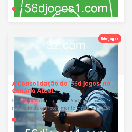
2025-12-18
56d jogos
A Consolidação do '56d jogos' no
Cenário Atual
Explorando o impacto do '56d jogos' no
mercado de entretenimento digital em 2026.
2026-04-12