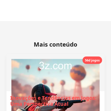
Mais conteúdo
56d jogos
Inovações e Tendências em Jogos:
Uma Perspectiva Atual