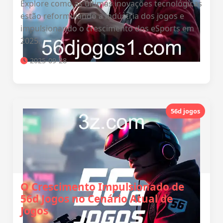
Explore como as últimas inovações tecnológicas
estão reformulando a indústria dos jogos e
impulsionando o crescimento dos eSports em
2025.
2025-09-28
56d jogos
O Crescimento Impulsionado de
56d Jogos no Cenário Atual de
Jogos