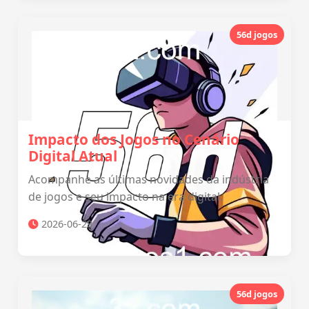
56d jogos
Impacto dos Jogos no Cenário
Digital Atual
Acompanhe as últimas novidades da indústria
de jogos e seu impacto na era digital.
2026-06-28
56d jogos