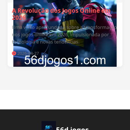
A Revolução dos Jogos Online em
2026
Uma visão aprofundada sobre a transformação
nos jogos online em 2026, impulsionada por
tecnologia e novas tendências.
2026-04-27
56d jogos