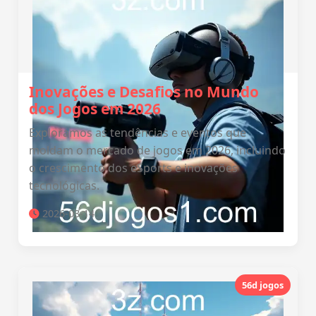
Inovações e Desafios no Mundo
dos Jogos em 2026
Exploramos as tendências e eventos que
moldam o mercado de jogos em 2026, incluindo
o crescimento dos eSports e inovações
tecnológicas.
2026-03-14
56d jogos