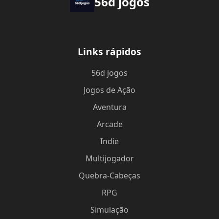
56d jogos
Links rápidos
56d jogos
Jogos de Ação
Aventura
Arcade
Indie
Multijogador
Quebra-Cabeças
RPG
Simulação