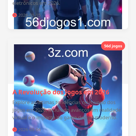
eletrônicos em 2026.
2026-01-15
56d jogos
A Revolução dos Jogos em 2026
Explore as últimas tendências no mundo dos
jogos em 2026, incluindo avanços em realidade
virtual e o impacto do game design moderno.
2026-03-04