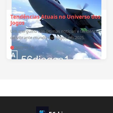
Tendências Atuais no Universo dos
Jogos
Um mergulho nas últimas notícias e tendências
do vibrante mundo dos jogos em 2025.
2025-11-15