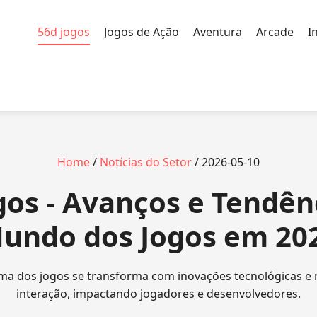
56d jogos
Jogos de Ação
Aventura
Arcade
I
Home
/
Notícias do Setor
/ 2026-05-10
gos - Avanços e Tendên
undo dos Jogos em 20
ma dos jogos se transforma com inovações tecnológicas e 
interação, impactando jogadores e desenvolvedores.