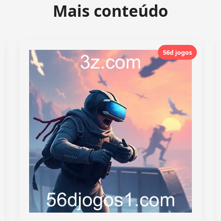
Mais conteúdo
56d jogos