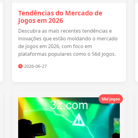
Tendências do Mercado de
Jogos em 2026
Descubra as mais recentes tendências e
inovações que estão moldando o mercado
de jogos em 2026, com foco em
plataformas populares como o 56d jogos.
2026-06-27
56d jogos