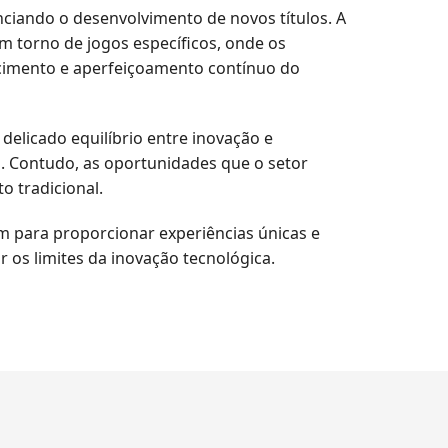
nciando o desenvolvimento de novos títulos. A
em torno de jogos específicos, onde os
escimento e aperfeiçoamento contínuo do
elicado equilíbrio entre inovação e
. Contudo, as oportunidades que o setor
o tradicional.
m para proporcionar experiências únicas e
os limites da inovação tecnológica.