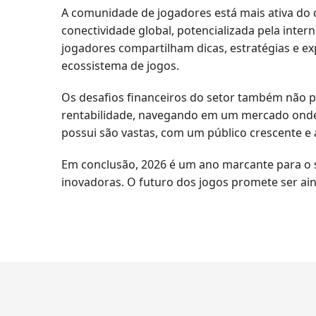
A comunidade de jogadores está mais ativa do 
conectividade global, potencializada pela inter
jogadores compartilham dicas, estratégias e e
ecossistema de jogos.
Os desafios financeiros do setor também não p
rentabilidade, navegando em um mercado onde 
possui são vastas, com um público crescente e
Em conclusão, 2026 é um ano marcante para o se
inovadoras. O futuro dos jogos promete ser ai