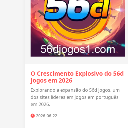
O Crescimento Explosivo do 56d
Jogos em 2026
Explorando a expansão do 56d Jogos, um
dos sites líderes em jogos em português
em 2026.
2026-06-22