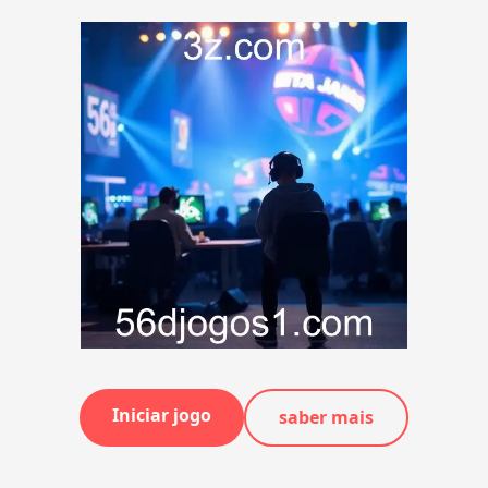
Iniciar jogo
saber mais