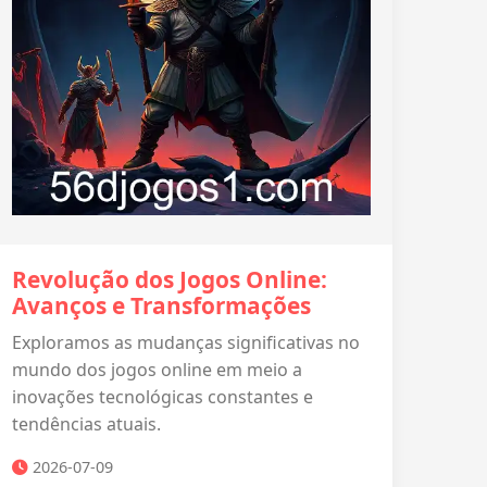
Revolução dos Jogos Online:
Avanços e Transformações
Exploramos as mudanças significativas no
mundo dos jogos online em meio a
inovações tecnológicas constantes e
tendências atuais.
2026-07-09